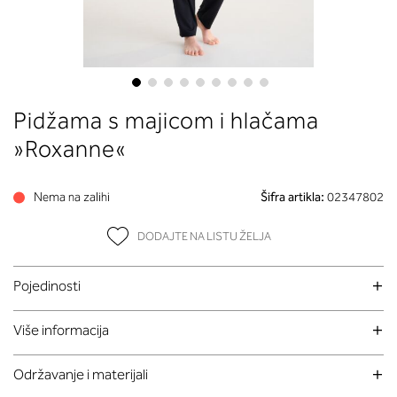
Skip
Pidžama s majicom i hlačama
to
the
»Roxanne«
beginning
of
Nema na zalihi
Šifra artikla:
02347802
the
images
DODAJTE NA LISTU ŽELJA
gallery
Pojedinosti
Više informacija
Održavanje i materijali