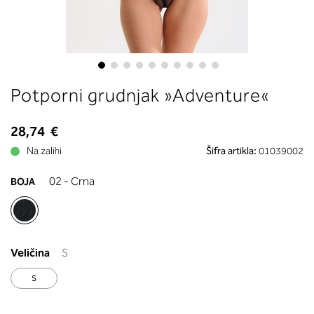
boste prebrali, katera globina koša
ustreza vaši meri (A, B …) – iščite v
stolpcu, ki ste ga določili s podprs
obsegom.
Skip
Potporni grudnjak »Adventure«
to
the
beginning
28,74 €
of
Na zalihi
Šifra artikla:
01039002
the
images
02 - Crna
BOJA
gallery
Veličina
S
S