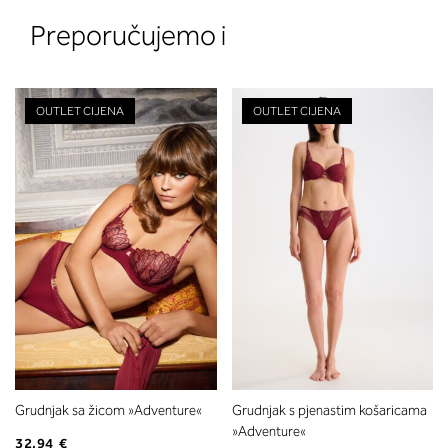
Preporučujemo i
OUTLET CIJENA
OUTLET CIJENA
2. Prsni obseg
Izmerite prsni obseg. Šiviljski met
položite čez hrbet v višini hrbtne
izreza in čez prsi, v višini bradavic 
vdolbine med prsmi. V razdelku 2.
boste prebrali, katera globina koša
ustreza vaši meri (A, B …) – iščite v
stolpcu, ki ste ga določili s podprs
obsegom.
Grudnjak sa žicom »Adventure«
Grudnjak s pjenastim košaricama
»Adventure«
32,94 €