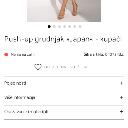
Skip
Push-up grudnjak »Japan« - kupaći
to
the
beginning
Nema na zalihi
Šifra artikla:
0407343Z
of
the
DODAJTE NA LISTU ŽELJA
images
gallery
Pojedinosti
Više informacija
Održavanje i materijali