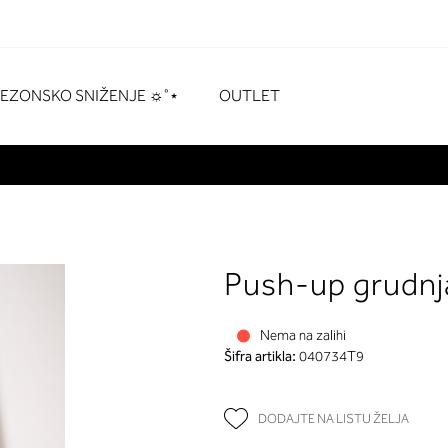
naka
# Pritisnite enter za pretraživanje
SEZONSKO SNIŽENJE ☼˚⋆
OUTLET
Push-up grudnj
Nema na zalihi
Šifra artikla:
040734T9
DODAJTE NA LISTU ŽELJA