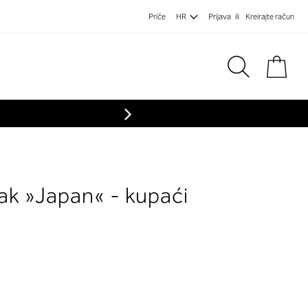
Priče
HR
Prijava
Kreirajte račun
Koša
ak »Japan« - kupaći