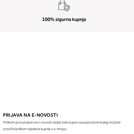
100% sigurna kupnja
PRIJAVA NA E-NOVOSTI
Prilikom prve prijave na e-novosti dobit ćete kupon sa popustom kojeg možete
unovčiti prilikom sljedeće kupnje u e-shopu.