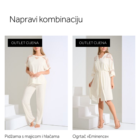
Napravi kombinaciju
OUTLET CIJENA
OUTLET CIJENA
Pidžama s majicom i hlačama
Ogrtač »Eminence«