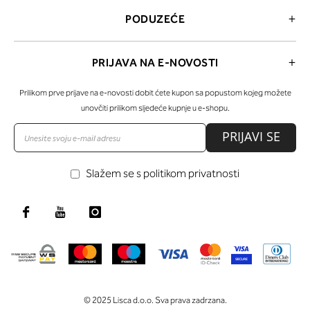
PODUZEĆE
PRIJAVA NA E-NOVOSTI
Prilikom prve prijave na e-novosti dobit ćete kupon sa popustom kojeg možete
unovčiti prilikom sljedeće kupnje u e-shopu.
PRIJAVI SE
Slažem se s politikom privatnosti
© 2025 Lisca d.o.o. Sva prava zadrzana.