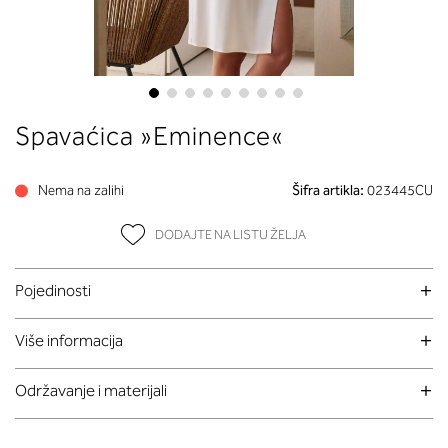
Skip
Spavaćica »Eminence«
to
the
beginning
Nema na zalihi
Šifra artikla:
023445CU
of
the
DODAJTE NA LISTU ŽELJA
images
gallery
Pojedinosti
Više informacija
Održavanje i materijali