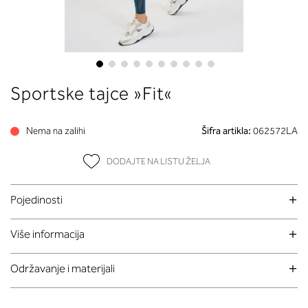
Skip
Sportske tajce »Fit«
to
the
beginning
Nema na zalihi
Šifra artikla:
062572LA
of
the
DODAJTE NA LISTU ŽELJA
images
gallery
Pojedinosti
Više informacija
Održavanje i materijali