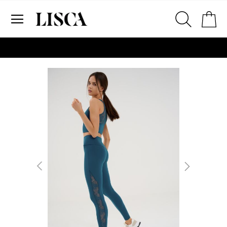
Preskoči
Ko
na
sadržaj
# Za pretraživanje unesite najmanje tri znaka
# Pritisnite enter za pretraživanje
Skip
to
the
end
of
the
images
gallery