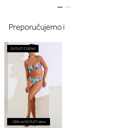
Preporučujemo i
OUTLET CIJENA
2. Prsni obseg
Izmerite prsni obseg. Šiviljski met
položite čez hrbet v višini hrbtne
izreza in čez prsi, v višini bradavic 
vdolbine med prsmi. V razdelku 2.
boste prebrali, katera globina koša
ustreza vaši meri (A, B …) – iščite v
stolpcu, ki ste ga določili s podprs
obsegom.
-30% na OUTLET cijenu