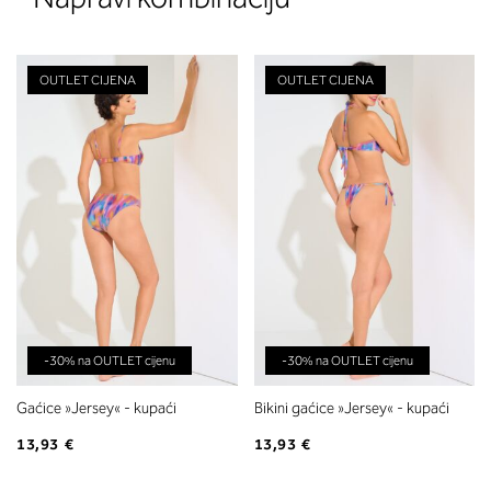
OUTLET CIJENA
OUTLET CIJENA
-30% na OUTLET cijenu
-30% na OUTLET cijenu
Gaćice »Jersey« - kupaći
Bikini gaćice »Jersey« - kupaći
13,93 €
13,93 €