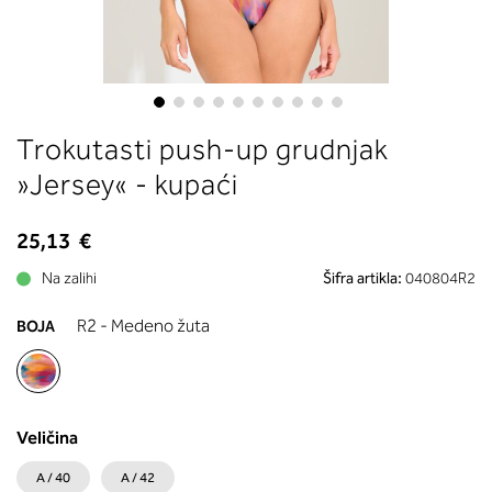
boste prebrali, katera globina koša
ustreza vaši meri (A, B …) – iščite v
stolpcu, ki ste ga določili s podprs
obsegom.
Skip
Trokutasti push-up grudnjak
to
the
»Jersey« - kupaći
beginning
of
25,13 €
the
images
Na zalihi
Šifra artikla:
040804R2
gallery
R2 - Medeno žuta
BOJA
Veličina
A / 40
A / 42