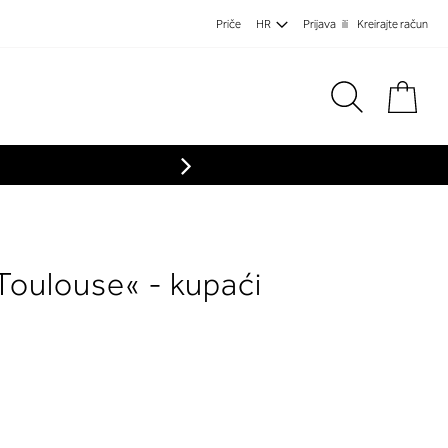
Priče
HR
Prijava
Kreirajte račun
Koša
Toulouse« - kupaći