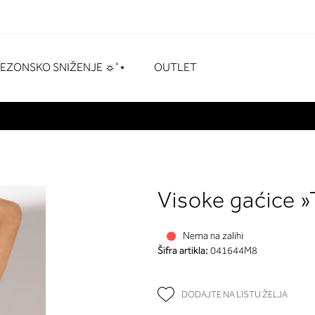
naka
# Pritisnite enter za pretraživanje
SEZONSKO SNIŽENJE ☼˚⋆
OUTLET
Visoke gaćice »
Nema na zalihi
Šifra artikla:
041644M8
DODAJTE NA LISTU ŽELJA