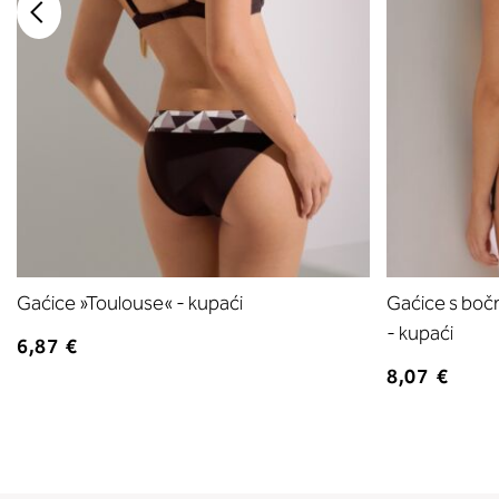
Gaćice »Toulouse« - kupaći
Gaćice s boč
- kupaći
6,87 €
8,07 €