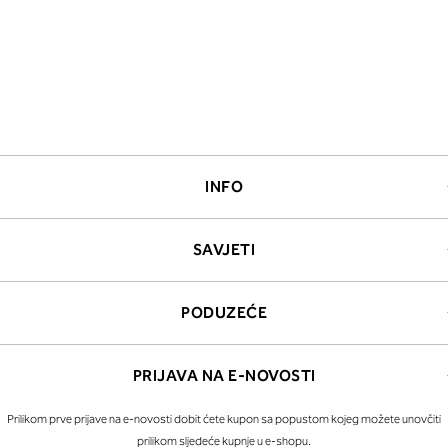
INFO
SAVJETI
PODUZEĆE
PRIJAVA NA E-NOVOSTI
Prilikom prve prijave na e-novosti dobit ćete kupon sa popustom kojeg možete unovčiti
prilikom sljedeće kupnje u e-shopu.