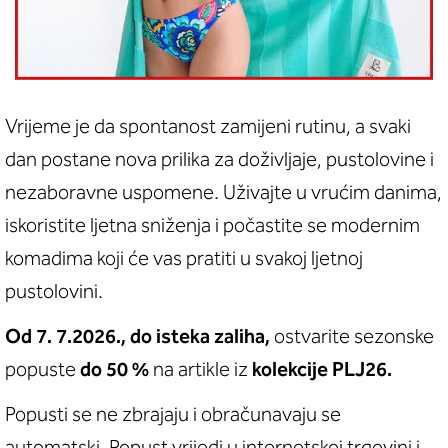
Vrijeme je da spontanost zamijeni rutinu, a svaki
dan postane nova prilika za doživljaje, pustolovine i
nezaboravne uspomene. Uživajte u vrućim danima,
iskoristite ljetna sniženja i počastite se modernim
komadima koji će vas pratiti u svakoj ljetnoj
pustolovini.
Od 7. 7.2026., do isteka zaliha,
ostvarite sezonske
popuste
do 50 %
na artikle iz
kolekcije PLJ26.
Popusti se ne zbrajaju i obračunavaju se
automatski. Popust vrijedi u internetskoj trgovini i