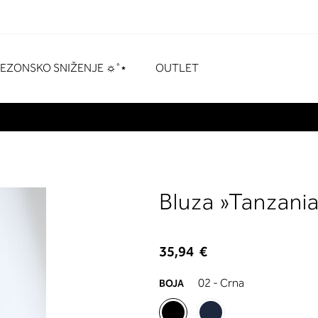
naka
# Pritisnite enter za pretraživanje
SEZONSKO SNIŽENJE ☼˚⋆
OUTLET
Bluza »Tanzani
35,94 €
02 - Crna
BOJA