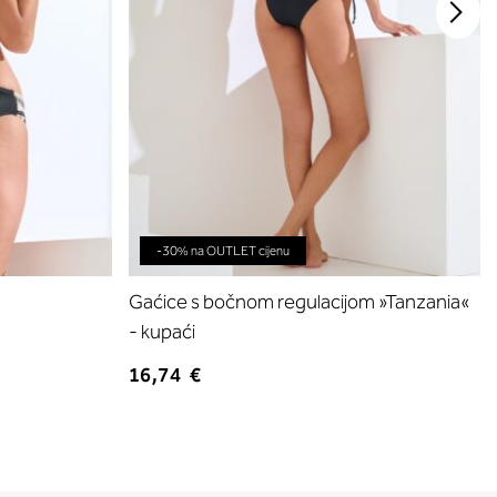
-30% na OUTLET cijenu
Gaćice s bočnom regulacijom »Tanzania«
- kupaći
16,74 €