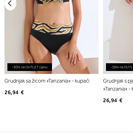
-30% na OUTLET cijenu
-30% na OUTLE
Grudnjak sa žicom »Tanzania« - kupaći
Grudnjak s p
»Tanzania« - 
26,94 €
26,94 €