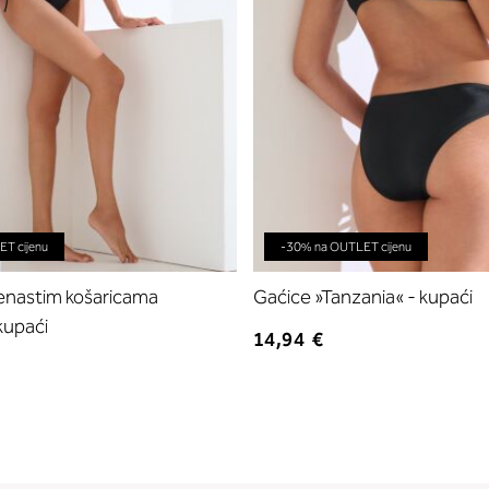
T cijenu
-30% na OUTLET cijenu
jenastim košaricama
Gaćice »Tanzania« - kupaći
kupaći
14,94 €