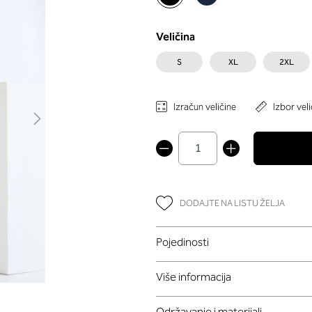
Veličina
S
XL
2XL
Izračun veličine
Izbor veli
DODAJTE NA LISTU ŽELJA
Pojedinosti
Više informacija
Održavanje i materijali