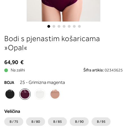
boste prebrali, katera globina koša
ustreza vaši meri (A, B …) – iščite v
stolpcu, ki ste ga določili s podprs
obsegom.
Skip
Bodi s pjenastim košaricama
to
the
»Opal«
beginning
of
64,90 €
the
images
Na zalihi
Šifra artikla:
02343625
gallery
25 - Grimizna magenta
BOJA
Veličina
B / 75
B / 80
B / 85
B / 90
B / 95