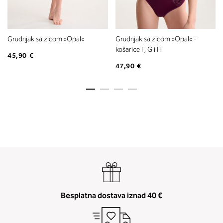
Grudnjak sa žicom »Opal«
Grudnjak sa žicom »Opal« -
košarice F, G i H
45,90 €
47,90 €
2. Prsni obseg
Izmerite prsni obseg. Šiviljski met
položite čez hrbet v višini hrbtne
izreza in čez prsi, v višini bradavic 
vdolbine med prsmi. V razdelku 2.
boste prebrali, katera globina koša
ustreza vaši meri (A, B …) – iščite v
stolpcu, ki ste ga določili s podprs
obsegom.
Besplatna dostava iznad 40 €