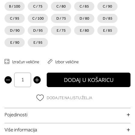
B / 100
C / 75
C / 80
C / 85
C / 90
C / 95
C / 100
D / 75
D / 80
D / 85
D / 90
D / 95
E / 75
E / 80
E / 85
E / 90
E / 95
Izračun veličine
Izbor veličine
DODAJ U KOŠARICU
DODAJTE NA LISTU ŽELJA
Pojedinosti
Više informacija