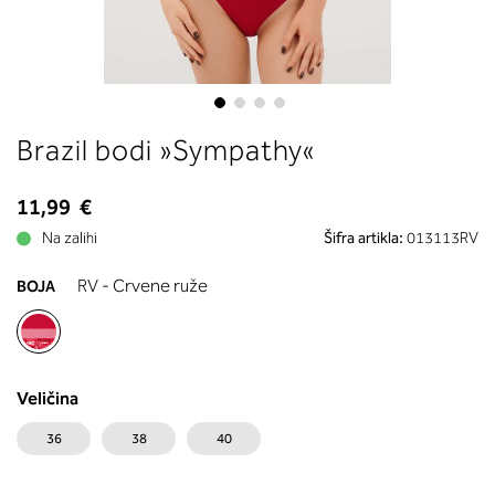
boste prebrali, katera globina koša
ustreza vaši meri (A, B …) – iščite v
stolpcu, ki ste ga določili s podprs
obsegom.
Skip
Brazil bodi »Sympathy«
to
the
beginning
11,99 €
of
Na zalihi
Šifra artikla:
013113RV
the
images
RV - Crvene ruže
BOJA
gallery
Veličina
36
38
40