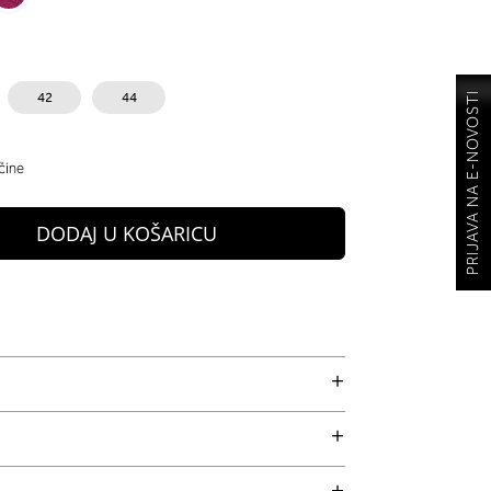
PRIJAVA NA E-NOVOSTI
42
44
čine
DODAJ U KOŠARICU