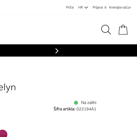
Priče
HR
Prijava
Kreirajte račun
Koša
elyn
Na zalihi
Šifra artikla:
022194A1