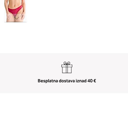
Skip
to
the
beginning
of
the
images
gallery
Besplatna dostava iznad 40 €