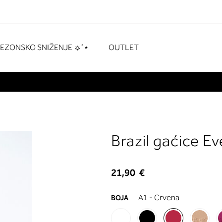
naka
# Pritisnite enter za pretraživanje
SEZONSKO SNIŽENJE ☼˚⋆
OUTLET
Brazil gaćice Ev
21,90 €
A1 - Crvena
BOJA