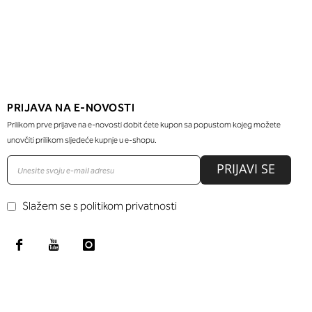
PRIJAVA NA E-NOVOSTI
Prilikom prve prijave na e-novosti dobit ćete kupon sa popustom kojeg možete
unovčiti prilikom sljedeće kupnje u e-shopu.
PRIJAVI SE
Slažem se s politikom privatnosti