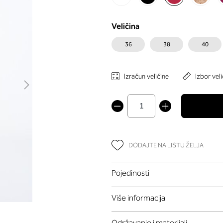
Veličina
36
38
40
Izračun veličine
Izbor veli
DODAJTE NA LISTU ŽELJA
Pojedinosti
Više informacija
Održavanje i materijali