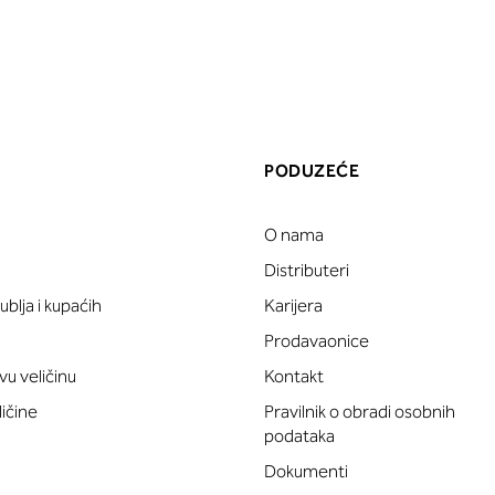
PODUZEĆE
O nama
a
Distributeri
blja i kupaćih
Karijera
Prodavaonice
vu veličinu
Kontakt
ličine
Pravilnik o obradi osobnih
podataka
Dokumenti