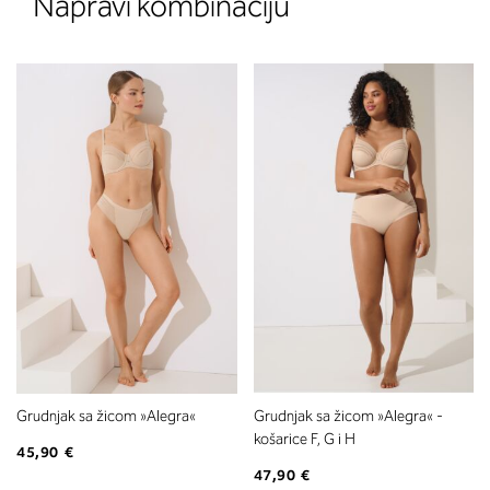
Napravi kombinaciju
Grudnjak sa žicom »Alegra«
Grudnjak sa žicom »Alegra« -
košarice F, G i H
45,90 €
47,90 €