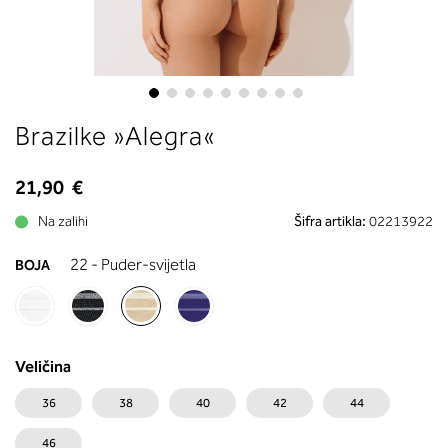
boste prebrali, katera globina koša
ustreza vaši meri (A, B …) – iščite v
stolpcu, ki ste ga določili s podprs
obsegom.
Skip
Brazilke »Alegra«
to
the
beginning
21,90 €
of
Na zalihi
Šifra artikla:
02213922
the
images
22 - Puder-svijetla
BOJA
gallery
Veličina
36
38
40
42
44
46