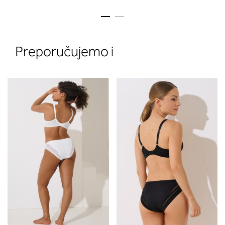
Preporučujemo i
2. Prsni obseg
Izmerite prsni obseg. Šiviljski met
položite čez hrbet v višini hrbtne
izreza in čez prsi, v višini bradavic 
vdolbine med prsmi. V razdelku 2.
boste prebrali, katera globina koša
ustreza vaši meri (A, B …) – iščite v
stolpcu, ki ste ga določili s podprs
obsegom.