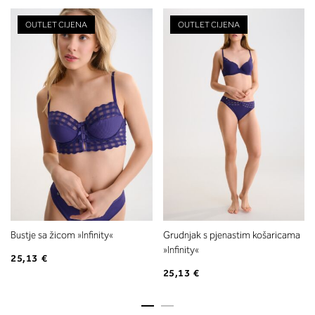
OUTLET CIJENA
OUTLET CIJENA
Bustje sa žicom »Infinity«
Grudnjak s pjenastim košaricama
»Infinity«
25,13 €
25,13 €