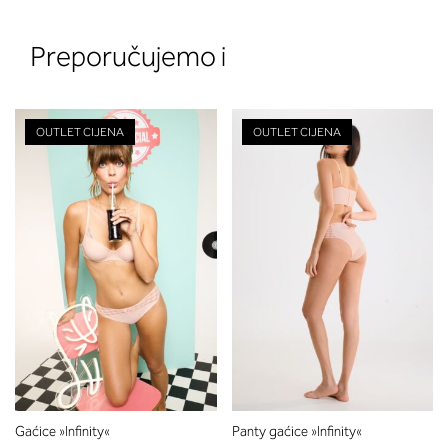
Preporučujemo i
OUTLET CIJENA
OUTLET CIJENA
2. Prsni obseg
Izmerite prsni obseg. Šiviljski met
položite čez hrbet v višini hrbtne
izreza in čez prsi, v višini bradavic 
vdolbine med prsmi. V razdelku 2.
boste prebrali, katera globina koša
ustreza vaši meri (A, B …) – iščite v
stolpcu, ki ste ga določili s podprs
obsegom.
Gaćice »Infinity«
Panty gaćice »Infinity«