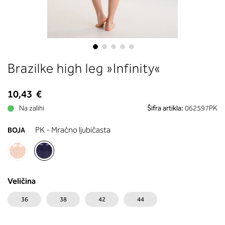
boste prebrali, katera globina koša
ustreza vaši meri (A, B …) – iščite v
stolpcu, ki ste ga določili s podprs
obsegom.
Skip
Brazilke high leg »Infinity«
to
the
beginning
10,43 €
of
Na zalihi
Šifra artikla:
062597PK
the
images
PK - Mračno ljubičasta
BOJA
gallery
Veličina
36
38
42
44