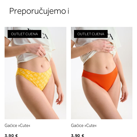
Preporučujemo i
OUTLET CIJENA
OUTLET CIJENA
2. Prsni obseg
Izmerite prsni obseg. Šiviljski met
položite čez hrbet v višini hrbtne
izreza in čez prsi, v višini bradavic 
vdolbine med prsmi. V razdelku 2.
boste prebrali, katera globina koša
ustreza vaši meri (A, B …) – iščite v
stolpcu, ki ste ga določili s podprs
obsegom.
Gaćice »Cute«
Gaćice »Cute«
3,90 €
3,90 €