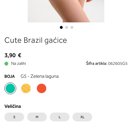
boste prebrali, katera globina koša
ustreza vaši meri (A, B …) – iščite v
stolpcu, ki ste ga določili s podprs
obsegom.
Skip
Cute Brazil gaćice
to
the
beginning
3,90 €
of
Na zalihi
Šifra artikla:
062605G5
the
images
G5 - Zelena laguna
BOJA
gallery
Veličina
S
M
L
XL