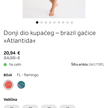
boste prebrali, katera globina koša
ustreza vaši meri (A, B …) – iščite v
stolpcu, ki ste ga določili s podprs
obsegom.
Skip
Donji dio kupaćeg – brazil gaćice
to
the
»Atlantida«
beginning
of
20,94 €
the
34,90 €
images
Na zalihi
Šifra artikla:
041770FL
gallery
FL - flamingo
BOJA
Veličina