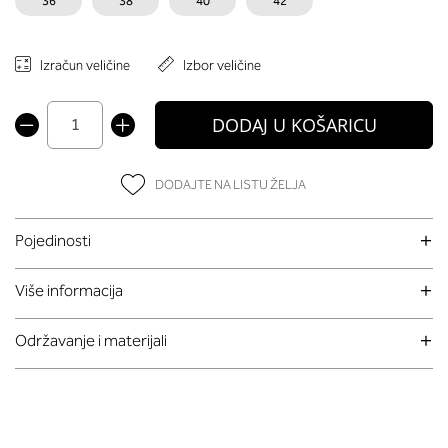
36
38
40
42
Izračun veličine
Izbor veličine
DODAJ U KOŠARICU
DODAJTE NA LISTU ŽELJA
Pojedinosti
Više informacija
Održavanje i materijali