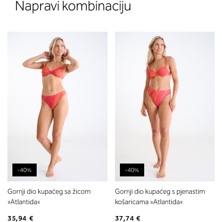
Napravi kombinaciju
-40%
-40%
Gornji dio kupaćeg sa žicom
Gornji dio kupaćeg s pjenastim
»Atlantida«
košaricama »Atlantida«
35,94 €
37,74 €