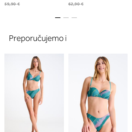
59,90 €
62,90 €
Preporučujemo i
2. Prsni obseg
Izmerite prsni obseg. Šiviljski met
položite čez hrbet v višini hrbtne
izreza in čez prsi, v višini bradavic 
vdolbine med prsmi. V razdelku 2.
boste prebrali, katera globina koša
ustreza vaši meri (A, B …) – iščite v
stolpcu, ki ste ga določili s podprs
obsegom.