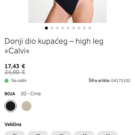
boste prebrali, katera globina koša
ustreza vaši meri (A, B …) – iščite v
stolpcu, ki ste ga določili s podprs
obsegom.
Skip
Donji dio kupaćeg – high leg
to
the
»Calvi«
beginning
of
17,43 €
the
24,90 €
images
Na zalihi
Šifra artikla:
04175102
gallery
02 - Crna
BOJA
Veličina