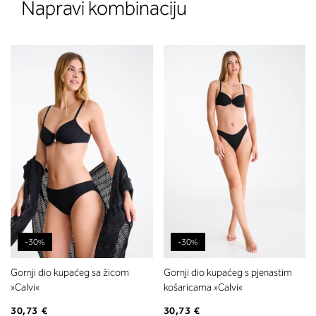
Napravi kombinaciju
-30%
-30%
Gornji dio kupaćeg sa žicom
Gornji dio kupaćeg s pjenastim
»Calvi«
košaricama »Calvi«
30,73 €
30,73 €