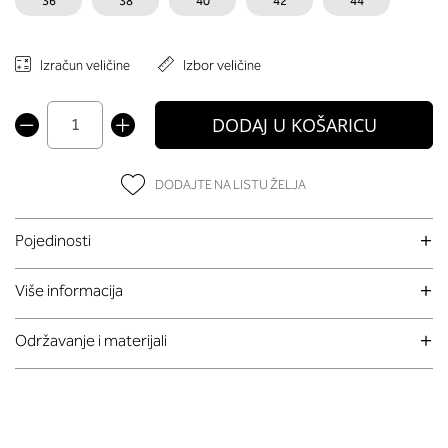
36
38
40
42
44
Izračun veličine
Izbor veličine
DODAJ U KOŠARICU
DODAJTE NA LISTU ŽELJA
Pojedinosti
Više informacija
Održavanje i materijali