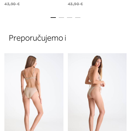
43,90 €
43,90 €
Preporučujemo i
2. Prsni obseg
Izmerite prsni obseg. Šiviljski met
položite čez hrbet v višini hrbtne
izreza in čez prsi, v višini bradavic 
vdolbine med prsmi. V razdelku 2.
boste prebrali, katera globina koša
ustreza vaši meri (A, B …) – iščite v
stolpcu, ki ste ga določili s podprs
obsegom.