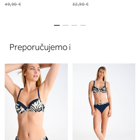
49,90 €
52,90 €
Preporučujemo i
2. Prsni obseg
Izmerite prsni obseg. Šiviljski met
položite čez hrbet v višini hrbtne
izreza in čez prsi, v višini bradavic 
vdolbine med prsmi. V razdelku 2.
boste prebrali, katera globina koša
ustreza vaši meri (A, B …) – iščite v
stolpcu, ki ste ga določili s podprs
obsegom.