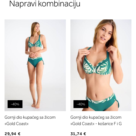
Napravi kombinaciju
-40%
-40%
Gornji dio kupaćeg sa žicom
Gornji dio kupaćeg sa žicom
»Gold Coast«
»Gold Coast« - košarice F i G
29,94 €
31,74 €