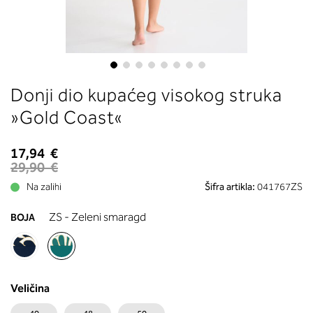
boste prebrali, katera globina koša
ustreza vaši meri (A, B …) – iščite v
stolpcu, ki ste ga določili s podprs
obsegom.
Skip
Donji dio kupaćeg visokog struka
to
the
»Gold Coast«
beginning
of
17,94 €
the
29,90 €
images
Na zalihi
Šifra artikla:
041767ZS
gallery
ZS - Zeleni smaragd
BOJA
Veličina