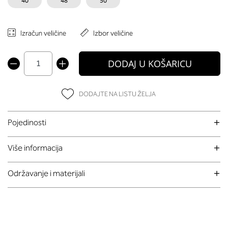
40
48
50
Izračun veličine
Izbor veličine
DODAJ U KOŠARICU
DODAJTE NA LISTU ŽELJA
Pojedinosti
Više informacija
Održavanje i materijali