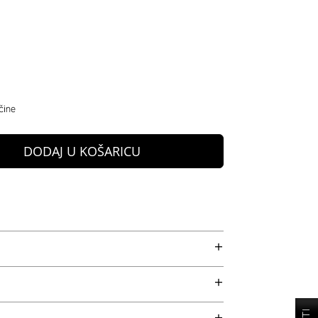
čine
DODAJ U KOŠARICU