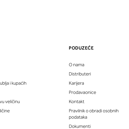
PODUZEĆE
O nama
a
Distributeri
blja i kupaćih
Karijera
Prodavaonice
vu veličinu
Kontakt
ličine
Pravilnik o obradi osobnih
podataka
Dokumenti