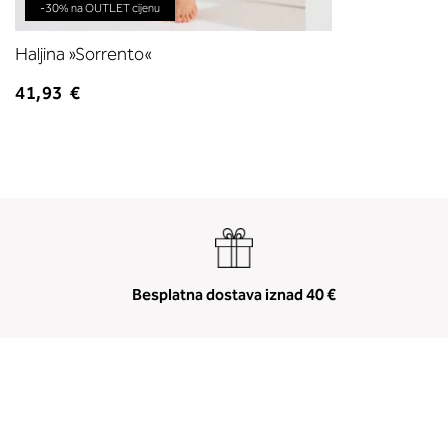
-30% na OUTLET cijenu
Haljina »Sorrento«
41,93 €
Besplatna dostava iznad 40 €