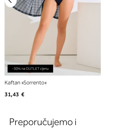
-30% na OUTLET cijenu
Kaftan »Sorrento«
31,43 €
Preporučujemo i