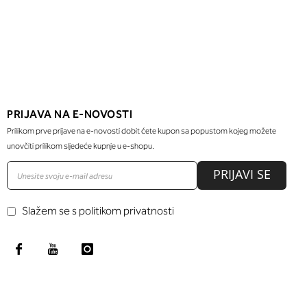
PRIJAVA NA E-NOVOSTI
Prilikom prve prijave na e-novosti dobit ćete kupon sa popustom kojeg možete
unovčiti prilikom sljedeće kupnje u e-shopu.
PRIJAVI SE
Slažem se s politikom privatnosti