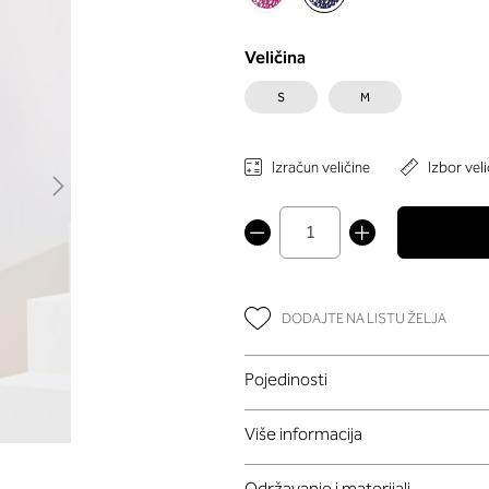
Veličina
S
M
Izračun veličine
Izbor veli
DODAJTE NA LISTU ŽELJA
Pojedinosti
Više informacija
Održavanje i materijali