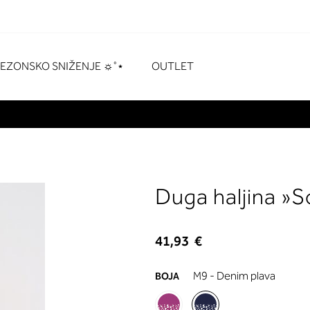
naka
# Pritisnite enter za pretraživanje
SEZONSKO SNIŽENJE ☼˚⋆
OUTLET
Duga haljina »S
41,93 €
M9 - Denim plava
BOJA