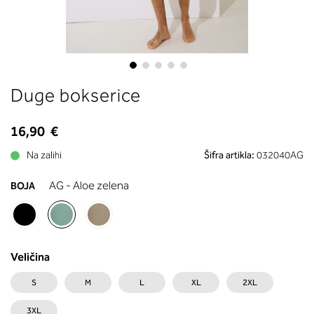
boste prebrali, katera globina koša
ustreza vaši meri (A, B …) – iščite v
stolpcu, ki ste ga določili s podprs
obsegom.
Skip
Duge bokserice
to
the
beginning
16,90 €
of
Na zalihi
Šifra artikla:
032040AG
the
images
AG - Aloe zelena
BOJA
gallery
Veličina
S
M
L
XL
2XL
3XL