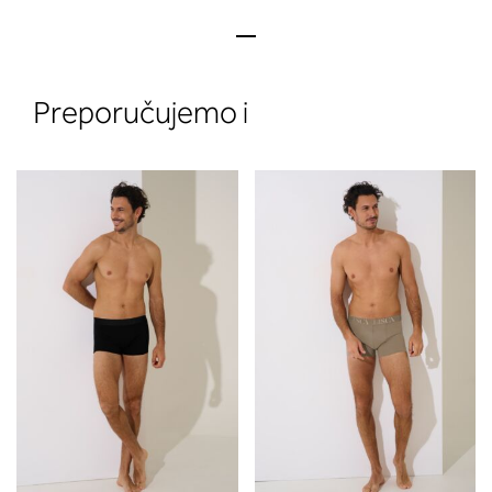
Preporučujemo i
2. Prsni obseg
Izmerite prsni obseg. Šiviljski met
položite čez hrbet v višini hrbtne
izreza in čez prsi, v višini bradavic 
vdolbine med prsmi. V razdelku 2.
boste prebrali, katera globina koša
ustreza vaši meri (A, B …) – iščite v
stolpcu, ki ste ga določili s podprs
obsegom.