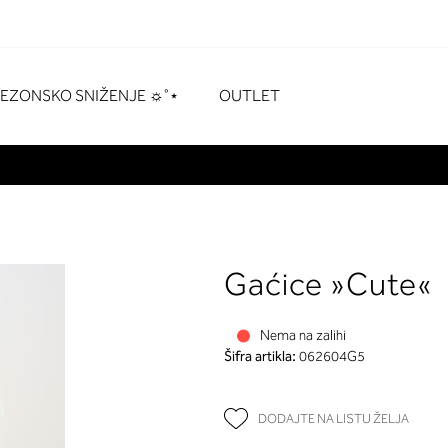
naka
# Pritisnite enter za pretraživanje
SEZONSKO SNIŽENJE ☼˚⋆
OUTLET
Gaćice »Cute«
Nema na zalihi
Šifra artikla:
062604G5
DODAJTE NA LISTU ŽELJA