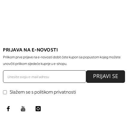
PRIJAVA NA E-NOVOSTI
Prilikom prve prijave na e-novosti dobit ćete kupon sa popustom kojeg možete
unovčiti prilikom sljedeće kupnje u e-shopu.
PRIJAVI SE
Slažem se s politikom privatnosti