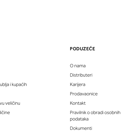
PODUZEĆE
O nama
a
Distributeri
blja i kupaćih
Karijera
Prodavaonice
vu veličinu
Kontakt
ličine
Pravilnik o obradi osobnih
podataka
Dokumenti