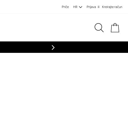
Priče
HR
Prijava
Kreirajte račun
Koša