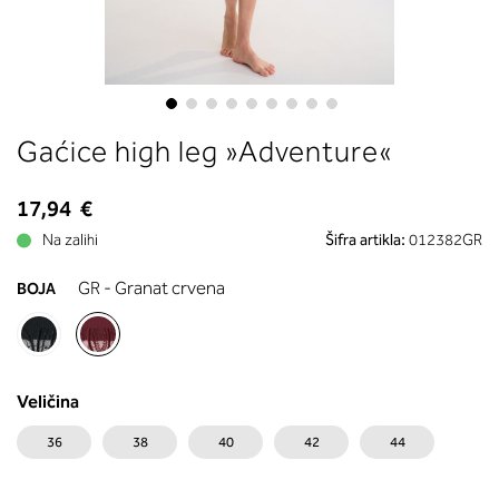
boste prebrali, katera globina koša
ustreza vaši meri (A, B …) – iščite v
stolpcu, ki ste ga določili s podprs
obsegom.
Skip
Gaćice high leg »Adventure«
to
the
beginning
17,94 €
of
Na zalihi
Šifra artikla:
012382GR
the
images
GR - Granat crvena
BOJA
gallery
Veličina
36
38
40
42
44