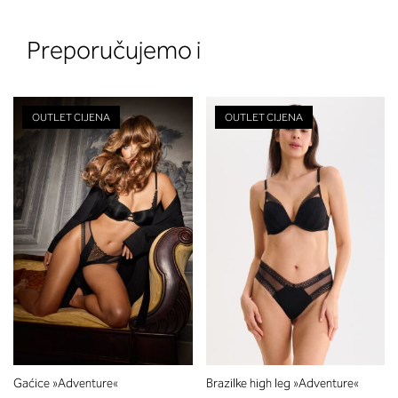
Preporučujemo i
OUTLET CIJENA
OUTLET CIJENA
2. Prsni obseg
Izmerite prsni obseg. Šiviljski met
položite čez hrbet v višini hrbtne
izreza in čez prsi, v višini bradavic 
vdolbine med prsmi. V razdelku 2.
boste prebrali, katera globina koša
ustreza vaši meri (A, B …) – iščite v
stolpcu, ki ste ga določili s podprs
obsegom.
Gaćice »Adventure«
Brazilke high leg »Adventure«