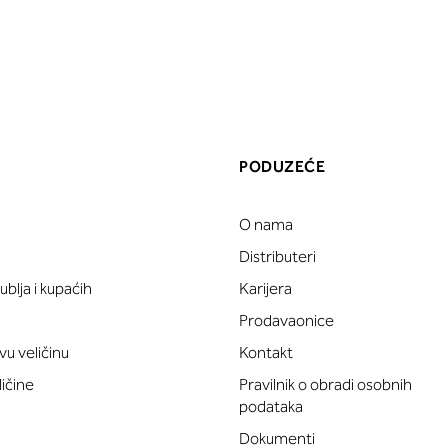
PODUZEĆE
O nama
a
Distributeri
blja i kupaćih
Karijera
Prodavaonice
vu veličinu
Kontakt
ličine
Pravilnik o obradi osobnih
podataka
Dokumenti