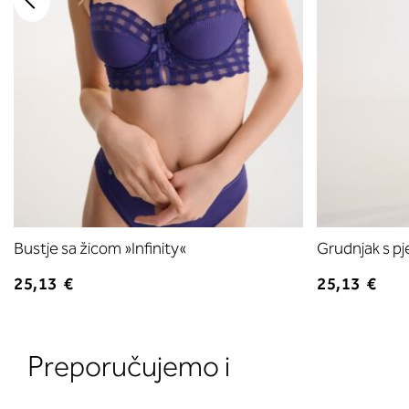
Bustje sa žicom »Infinity«
Grudnjak s pj
25,13 €
25,13 €
Preporučujemo i