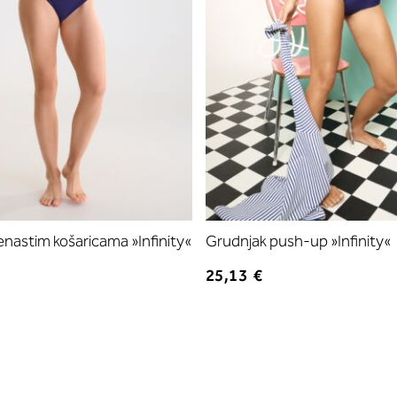
enastim košaricama »Infinity«
Grudnjak push-up »Infinity«
25,13 €