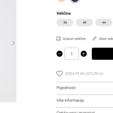
Veličina
38
40
44
Izračun veličine
Izbor veli
DODAJTE NA LISTU ŽELJA
Pojedinosti
Više informacija
Održavanje i materijali