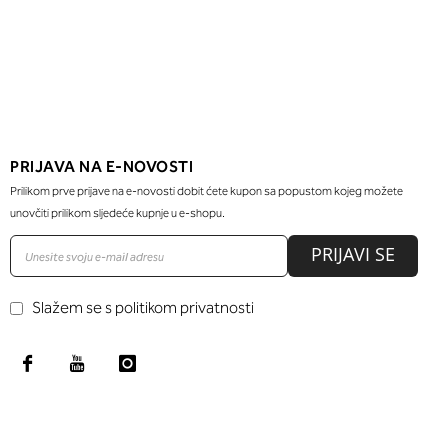
PRIJAVA NA E-NOVOSTI
Prilikom prve prijave na e-novosti dobit ćete kupon sa popustom kojeg možete
unovčiti prilikom sljedeće kupnje u e-shopu.
PRIJAVI SE
Slažem se s politikom privatnosti