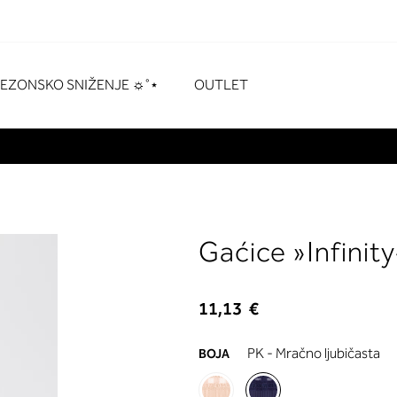
naka
# Pritisnite enter za pretraživanje
SEZONSKO SNIŽENJE ☼˚⋆
OUTLET
Gaćice »Infinity
11,13 €
PK - Mračno ljubičasta
BOJA