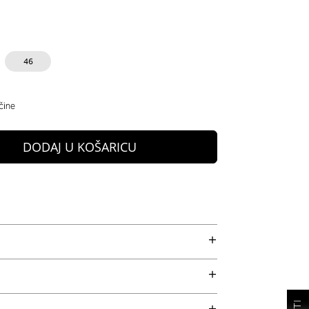
46
čine
DODAJ U KOŠARICU