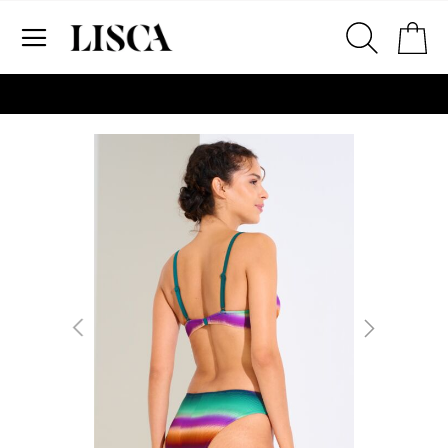
Preskoči
Ko
na
sadržaj
# Za pretraživanje unesite najmanje tri znaka
# Pritisnite enter za pretraživanje
Skip
to
the
end
of
the
images
gallery
2. Prsni obseg
Izmerite prsni obseg. Šiviljski met
položite čez hrbet v višini hrbtne
izreza in čez prsi, v višini bradavic 
vdolbine med prsmi. V razdelku 2.