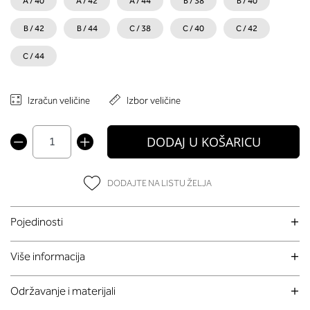
A / 40
A / 42
A / 44
B / 38
B / 40
B / 42
B / 44
C / 38
C / 40
C / 42
C / 44
Izračun veličine
Izbor veličine
DODAJ U KOŠARICU
DODAJTE NA LISTU ŽELJA
Pojedinosti
Više informacija
Održavanje i materijali