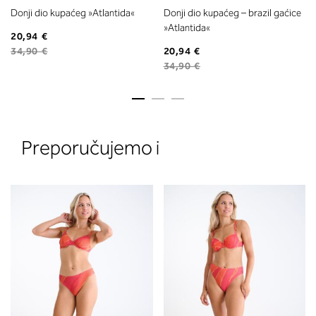
Donji dio kupaćeg »Atlantida«
Donji dio kupaćeg – brazil gaćice
»Atlantida«
20,94 €
34,90 €
20,94 €
34,90 €
2. Prsni obseg
Preporučujemo i
Izmerite prsni obseg. Šiviljski met
položite čez hrbet v višini hrbtne
izreza in čez prsi, v višini bradavic 
vdolbine med prsmi. V razdelku 2.
boste prebrali, katera globina koša
ustreza vaši meri (A, B …) – iščite v
stolpcu, ki ste ga določili s podprs
obsegom.