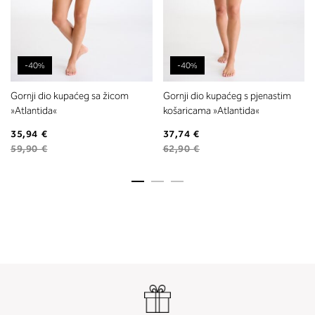
-40%
-40%
Gornji dio kupaćeg sa žicom
Gornji dio kupaćeg s pjenastim
»Atlantida«
košaricama »Atlantida«
35,94 €
37,74 €
59,90 €
62,90 €