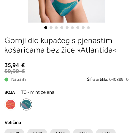
boste prebrali, katera globina koša
ustreza vaši meri (A, B …) – iščite v
stolpcu, ki ste ga določili s podprs
obsegom.
Skip
Gornji dio kupaćeg s pjenastim
to
the
košaricama bez žice »Atlantida«
beginning
of
35,94 €
the
59,90 €
images
Na zalihi
Šifra artikla:
040889T0
gallery
T0 - mint zelena
BOJA
Veličina