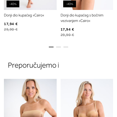
-40%
-40%
Donji dio kupaćeg »Cairo«
Donji dio kupaćeg s bočnim
vezivanjem »Cairo«
17,94 €
29,90 €
17,94 €
29,90 €
2. Prsni obseg
Izmerite prsni obseg. Šiviljski met
položite čez hrbet v višini hrbtne
Preporučujemo i
izreza in čez prsi, v višini bradavic 
vdolbine med prsmi. V razdelku 2.
boste prebrali, katera globina koša
ustreza vaši meri (A, B …) – iščite v
stolpcu, ki ste ga določili s podprs
obsegom.