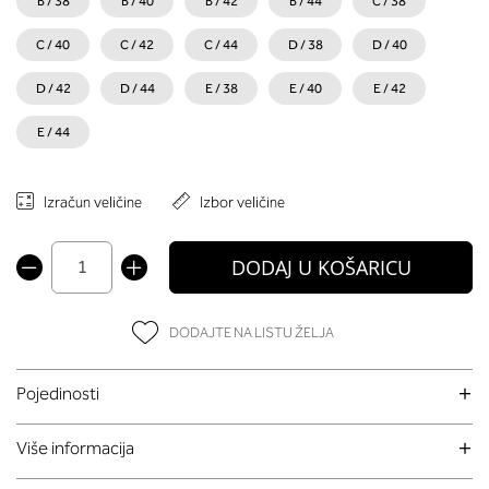
B / 38
B / 40
B / 42
B / 44
C / 38
C / 40
C / 42
C / 44
D / 38
D / 40
D / 42
D / 44
E / 38
E / 40
E / 42
E / 44
Izračun veličine
Izbor veličine
DODAJ U KOŠARICU
DODAJTE NA LISTU ŽELJA
Pojedinosti
Više informacija