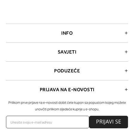
INFO
SAVJETI
PODUZEĆE
PRIJAVA NA E-NOVOSTI
Prilikom prve prijave na e-novosti dobit ćete kupon sa popustom kojeg možete
unovčiti prilikom sljedeće kupnje u e-shopu.
PRIJAVI SE