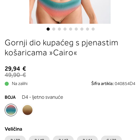
boste prebrali, katera globina koša
ustreza vaši meri (A, B …) – iščite v
stolpcu, ki ste ga določili s podprs
obsegom.
Skip
Gornji dio kupaćeg s pjenastim
to
the
košaricama »Cairo«
beginning
of
29,94 €
the
49,90 €
images
Na zalihi
Šifra artikla:
040854D4
gallery
D4 - ljetno svanuće
BOJA
Veličina