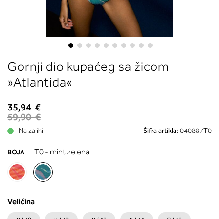
boste prebrali, katera globina koša
ustreza vaši meri (A, B …) – iščite v
stolpcu, ki ste ga določili s podprs
obsegom.
Skip
Gornji dio kupaćeg sa žicom
to
the
»Atlantida«
beginning
of
35,94 €
the
59,90 €
images
Na zalihi
Šifra artikla:
040887T0
gallery
T0 - mint zelena
BOJA
Veličina