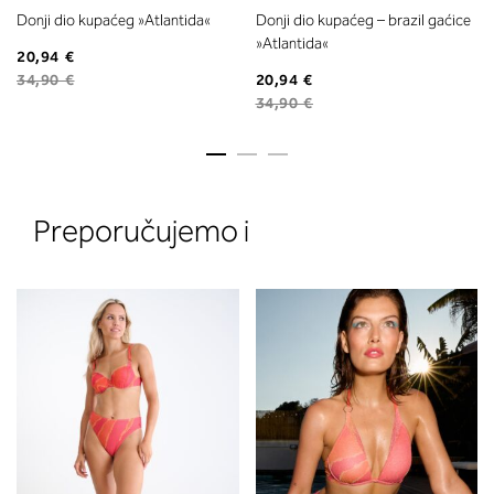
Donji dio kupaćeg »Atlantida«
Donji dio kupaćeg – brazil gaćice
»Atlantida«
20,94 €
34,90 €
20,94 €
34,90 €
2. Prsni obseg
Preporučujemo i
Izmerite prsni obseg. Šiviljski met
položite čez hrbet v višini hrbtne
izreza in čez prsi, v višini bradavic 
vdolbine med prsmi. V razdelku 2.
boste prebrali, katera globina koša
ustreza vaši meri (A, B …) – iščite v
stolpcu, ki ste ga določili s podprs
obsegom.