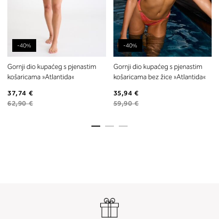
-40%
-40%
Gornji dio kupaćeg s pjenastim
Gornji dio kupaćeg s pjenastim
košaricama »Atlantida«
košaricama bez žice »Atlantida«
37,74 €
35,94 €
62,90 €
59,90 €