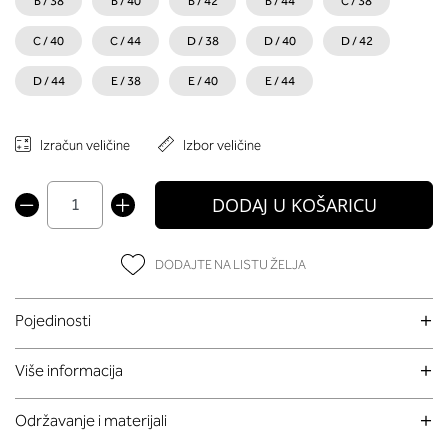
B / 38
B / 40
B / 42
B / 44
C / 38
C / 40
C / 44
D / 38
D / 40
D / 42
D / 44
E / 38
E / 40
E / 44
Izračun veličine
Izbor veličine
DODAJ U KOŠARICU
DODAJTE NA LISTU ŽELJA
Pojedinosti
Više informacija
Održavanje i materijali