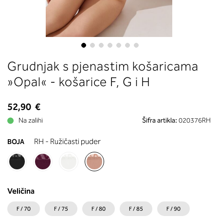
boste prebrali, katera globina koša
ustreza vaši meri (A, B …) – iščite v
stolpcu, ki ste ga določili s podprs
obsegom.
Skip
Grudnjak s pjenastim košaricama
to
the
»Opal« - košarice F, G i H
beginning
of
52,90 €
the
images
Na zalihi
Šifra artikla:
020376RH
gallery
RH - Ružičasti puder
BOJA
Veličina
F / 70
F / 75
F / 80
F / 85
F / 90