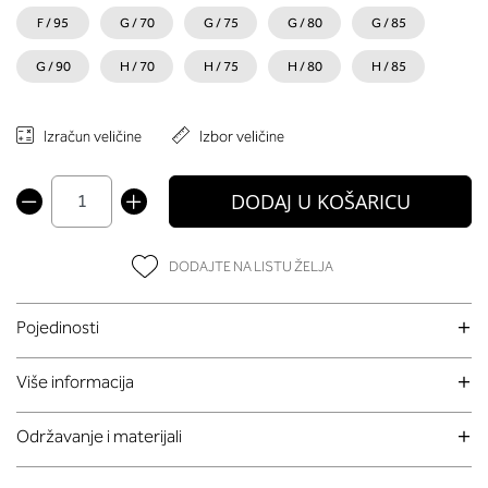
F / 95
G / 70
G / 75
G / 80
G / 85
G / 90
H / 70
H / 75
H / 80
H / 85
Izračun veličine
Izbor veličine
DODAJ U KOŠARICU
DODAJTE NA LISTU ŽELJA
Pojedinosti
Više informacija
Održavanje i materijali