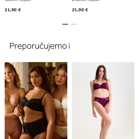
21,90 €
21,90 €
Preporučujemo i
2. Prsni obseg
Izmerite prsni obseg. Šiviljski met
položite čez hrbet v višini hrbtne
izreza in čez prsi, v višini bradavic 
vdolbine med prsmi. V razdelku 2.
boste prebrali, katera globina koša
ustreza vaši meri (A, B …) – iščite v
stolpcu, ki ste ga določili s podprs
obsegom.