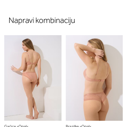
Napravi kombinaciju
Gaćice »Opal«
Brazilke »Opal«