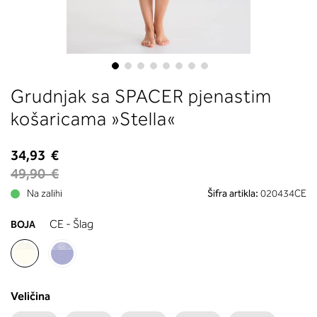
boste prebrali, katera globina koša
ustreza vaši meri (A, B …) – iščite v
stolpcu, ki ste ga določili s podprs
obsegom.
Skip
Grudnjak sa SPACER pjenastim
to
the
košaricama »Stella«
beginning
of
34,93 €
the
49,90 €
images
gallery
Na zalihi
Šifra artikla:
020434CE
CE - Šlag
BOJA
Veličina