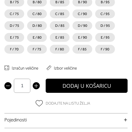
B / 75
B / 80
B / 85
B / 90
B / 95
C / 75
C / 80
C / 85
C / 90
C / 95
D / 75
D / 80
D / 85
D / 90
D / 95
E / 75
E / 80
E / 85
E / 90
E / 95
F / 70
F / 75
F / 80
F / 85
F / 90
Izračun veličine
Izbor veličine
DODAJ U KOŠARICU
DODAJTE NA LISTU ŽELJA
Pojedinosti