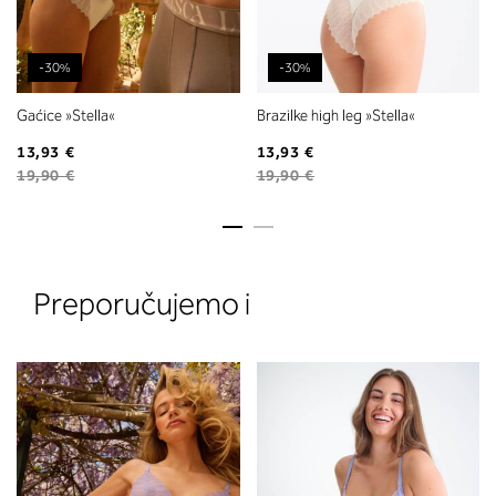
-30%
-30%
Gaćice »Stella«
Brazilke high leg »Stella«
13,93 €
13,93 €
19,90 €
19,90 €
2. Prsni obseg
Izmerite prsni obseg. Šiviljski met
položite čez hrbet v višini hrbtne
izreza in čez prsi, v višini bradavic 
Preporučujemo i
vdolbine med prsmi. V razdelku 2.
boste prebrali, katera globina koša
ustreza vaši meri (A, B …) – iščite v
stolpcu, ki ste ga določili s podprs
obsegom.