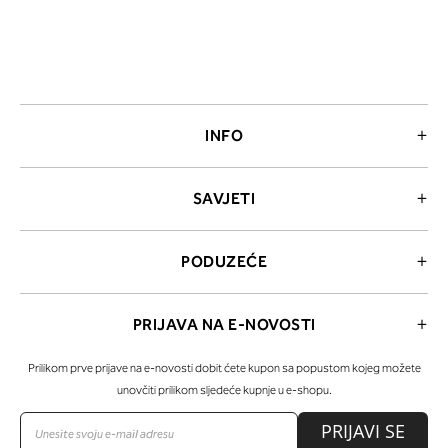
INFO
SAVJETI
PODUZEĆE
PRIJAVA NA E-NOVOSTI
Prilikom prve prijave na e-novosti dobit ćete kupon sa popustom kojeg možete
unovčiti prilikom sljedeće kupnje u e-shopu.
PRIJAVI SE