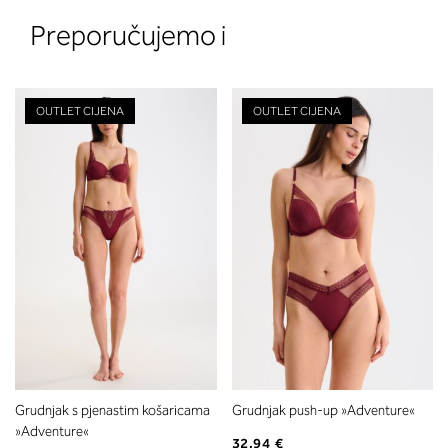
Preporučujemo i
OUTLET CIJENA
OUTLET CIJENA
2. Prsni obseg
Izmerite prsni obseg. Šiviljski met
položite čez hrbet v višini hrbtne
izreza in čez prsi, v višini bradavic 
vdolbine med prsmi. V razdelku 2.
boste prebrali, katera globina koša
ustreza vaši meri (A, B …) – iščite v
stolpcu, ki ste ga določili s podprs
obsegom.
Grudnjak s pjenastim košaricama
Grudnjak push-up »Adventure«
»Adventure«
32,94 €