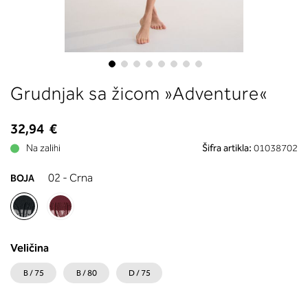
boste prebrali, katera globina koša
ustreza vaši meri (A, B …) – iščite v
stolpcu, ki ste ga določili s podprs
obsegom.
Skip
Grudnjak sa žicom »Adventure«
to
the
beginning
32,94 €
of
Na zalihi
Šifra artikla:
01038702
the
images
02 - Crna
BOJA
gallery
Veličina
B / 75
B / 80
D / 75