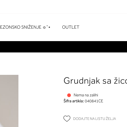
naka
# Pritisnite enter za pretraživanje
SEZONSKO SNIŽENJE ☼˚⋆
OUTLET
Grudnjak sa ži
Nema na zalihi
Šifra artikla:
040841CE
DODAJTE NA LISTU ŽELJA