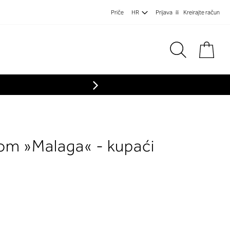
Priče
HR
Prijava
Kreirajte račun
Koša
com »Malaga« - kupaći