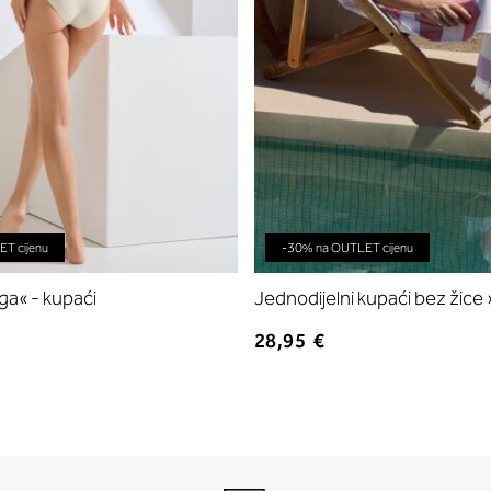
T cijenu
-30% na OUTLET cijenu
ga« - kupaći
Jednodijelni kupaći bez žice
28,95 €