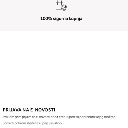
100% sigurna kupnja
PRIJAVA NA E-NOVOSTI
Prilikom prve prijave na e-novosti dobit ćete kupon sa popustom kojeg možete
unovčiti prilikom sljedeće kupnje u e-shopu.