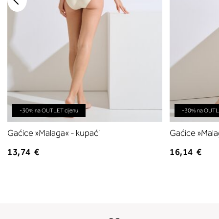
-30% na OUTLET cijenu
-30% na OUTLE
Gaćice »Malaga« - kupaći
Gaćice »Mala
13,74 €
16,14 €