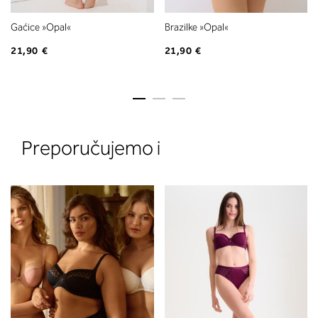
Gaćice »Opal«
Brazilke »Opal«
21,90 €
21,90 €
2. Prsni obseg
Preporučujemo i
Izmerite prsni obseg. Šiviljski met
položite čez hrbet v višini hrbtne
izreza in čez prsi, v višini bradavic 
vdolbine med prsmi. V razdelku 2.
boste prebrali, katera globina koša
ustreza vaši meri (A, B …) – iščite v
stolpcu, ki ste ga določili s podprs
obsegom.