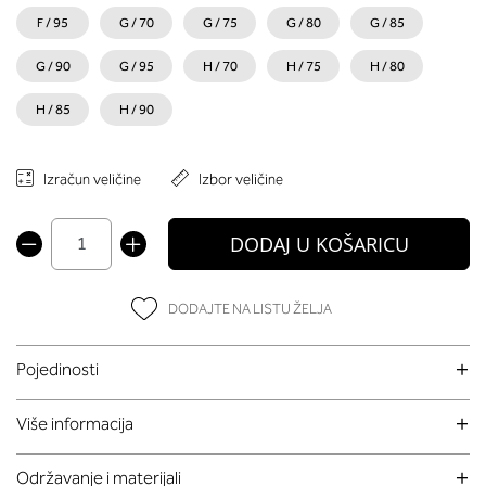
F / 95
G / 70
G / 75
G / 80
G / 85
G / 90
G / 95
H / 70
H / 75
H / 80
H / 85
H / 90
Izračun veličine
Izbor veličine
DODAJ U KOŠARICU
DODAJTE NA LISTU ŽELJA
Pojedinosti
Više informacija
Održavanje i materijali