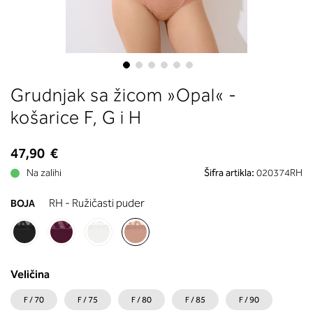
boste prebrali, katera globina koša
ustreza vaši meri (A, B …) – iščite v
stolpcu, ki ste ga določili s podprs
obsegom.
Skip
Grudnjak sa žicom »Opal« -
to
the
košarice F, G i H
beginning
of
47,90 €
the
images
Na zalihi
Šifra artikla:
020374RH
gallery
RH - Ružičasti puder
BOJA
Veličina
F / 70
F / 75
F / 80
F / 85
F / 90