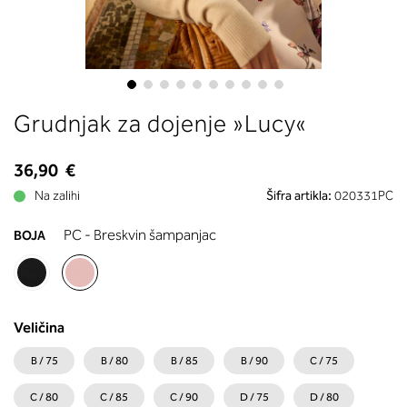
boste prebrali, katera globina koša
ustreza vaši meri (A, B …) – iščite v
stolpcu, ki ste ga določili s podprs
obsegom.
Skip
Grudnjak za dojenje »Lucy«
to
the
beginning
36,90 €
of
Na zalihi
Šifra artikla:
020331PC
the
images
PC - Breskvin šampanjac
BOJA
gallery
Veličina
B / 75
B / 80
B / 85
B / 90
C / 75
C / 80
C / 85
C / 90
D / 75
D / 80