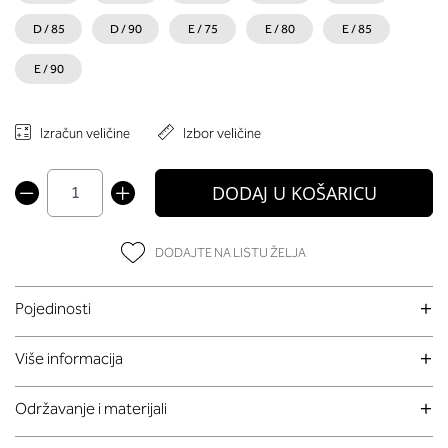
D / 85
D / 90
E / 75
E / 80
E / 85
E / 90
Izračun veličine
Izbor veličine
DODAJ U KOŠARICU
DODAJTE NA LISTU ŽELJA
Pojedinosti
Više informacija
Održavanje i materijali