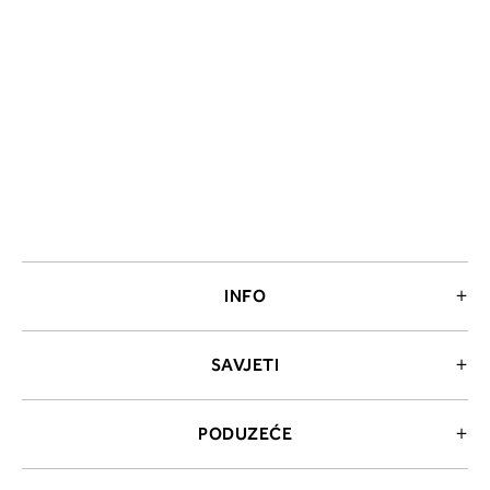
2. Prsni obseg
Izmerite prsni obseg. Šiviljski met
položite čez hrbet v višini hrbtne
izreza in čez prsi, v višini bradavic 
INFO
vdolbine med prsmi. V razdelku 2.
boste prebrali, katera globina koša
ustreza vaši meri (A, B …) – iščite v
SAVJETI
stolpcu, ki ste ga določili s podprs
obsegom.
PODUZEĆE