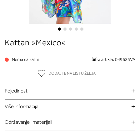
Skip
Kaftan »Mexico«
to
the
beginning
Nema na zalihi
Šifra artikla:
049625VA
of
the
DODAJTE NA LISTU ŽELJA
images
gallery
Pojedinosti
Više informacija
Održavanje i materijali