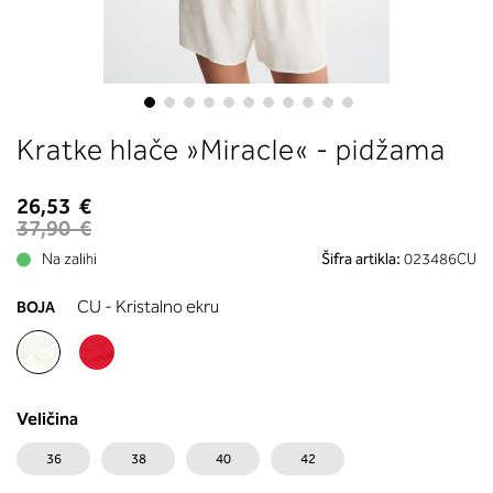
boste prebrali, katera globina koša
ustreza vaši meri (A, B …) – iščite v
stolpcu, ki ste ga določili s podprs
obsegom.
Skip
Kratke hlače »Miracle« - pidžama
to
the
beginning
26,53 €
of
37,90 €
the
Na zalihi
Šifra artikla:
023486CU
images
gallery
CU - Kristalno ekru
BOJA
Veličina
36
38
40
42