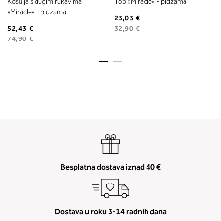
Košulja s dugim rukavima
Top »Miracle« - pidžama
»Miracle« - pidžama
23,03 €
52,43 €
32,90 €
74,90 €
Besplatna dostava iznad 40 €
Dostava u roku 3-14 radnih dana