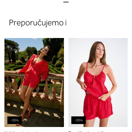
Preporučujemo i
2. Prsni obseg
Izmerite prsni obseg. Šiviljski met
položite čez hrbet v višini hrbtne
izreza in čez prsi, v višini bradavic 
vdolbine med prsmi. V razdelku 2.
boste prebrali, katera globina koša
ustreza vaši meri (A, B …) – iščite v
stolpcu, ki ste ga določili s podprs
obsegom.
-30%
-30%