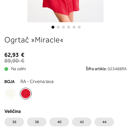
boste prebrali, katera globina koša
ustreza vaši meri (A, B …) – iščite v
stolpcu, ki ste ga določili s podprs
obsegom.
Skip
Ogrtač »Miracle«
to
the
beginning
62,93 €
of
89,90 €
the
Na zalihi
Šifra artikla:
023488RA
images
gallery
RA - Crvena lava
BOJA
Veličina
36
38
40
42
44