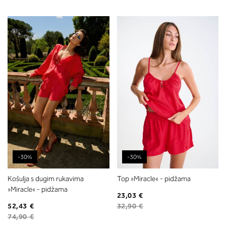
-30%
-30%
Košulja s dugim rukavima
Top »Miracle« - pidžama
»Miracle« - pidžama
23,03 €
52,43 €
32,90 €
74,90 €