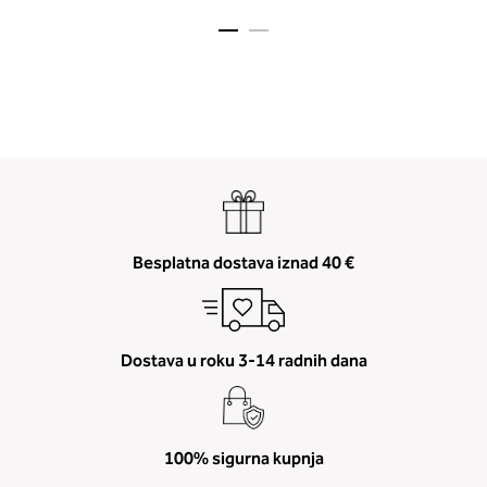
2. Prsni obseg
Izmerite prsni obseg. Šiviljski met
položite čez hrbet v višini hrbtne
Besplatna dostava iznad 40 €
izreza in čez prsi, v višini bradavic 
vdolbine med prsmi. V razdelku 2.
boste prebrali, katera globina koša
ustreza vaši meri (A, B …) – iščite v
Dostava u roku 3-14 radnih dana
stolpcu, ki ste ga določili s podprs
obsegom.
100% sigurna kupnja