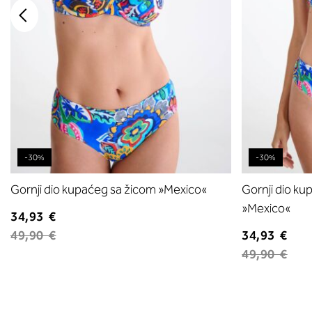
-30%
-30%
Gornji dio kupaćeg sa žicom »Mexico«
Gornji dio ku
»Mexico«
34,93 €
49,90 €
34,93 €
49,90 €