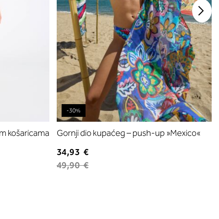
-30%
im košaricama
Gornji dio kupaćeg – push-up »Mexico«
34,93 €
49,90 €