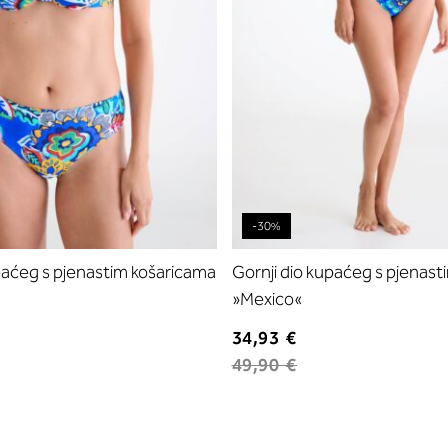
-30%
paćeg s pjenastim košaricama
Gornji dio kupaćeg s pjenast
»Mexico«
34,93 €
49,90 €