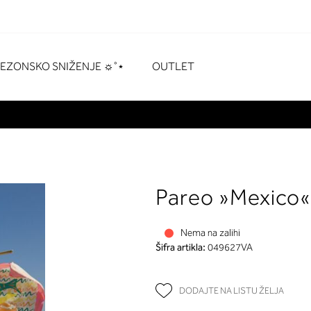
naka
# Pritisnite enter za pretraživanje
SEZONSKO SNIŽENJE ☼˚⋆
OUTLET
Pareo »Mexico
Nema na zalihi
Šifra artikla:
049627VA
DODAJTE NA LISTU ŽELJA