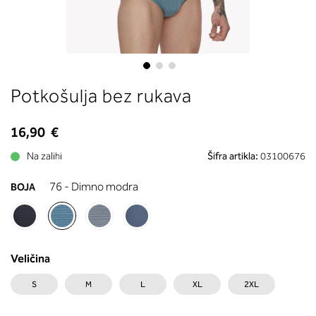
boste prebrali, katera globina koša
ustreza vaši meri (A, B …) – iščite v
stolpcu, ki ste ga določili s podprs
obsegom.
Skip
Potkošulja bez rukava
to
the
beginning
16,90 €
of
Na zalihi
Šifra artikla:
03100676
the
images
76 - Dimno modra
BOJA
gallery
Veličina
S
M
L
XL
2XL