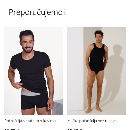
Preporučujemo i
2. Prsni obseg
Izmerite prsni obseg. Šiviljski met
položite čez hrbet v višini hrbtne
izreza in čez prsi, v višini bradavic 
vdolbine med prsmi. V razdelku 2.
boste prebrali, katera globina koša
ustreza vaši meri (A, B …) – iščite v
stolpcu, ki ste ga določili s podprs
obsegom.
Potkošulja s kratkim rukavima
Muška potkošulja bez rukava