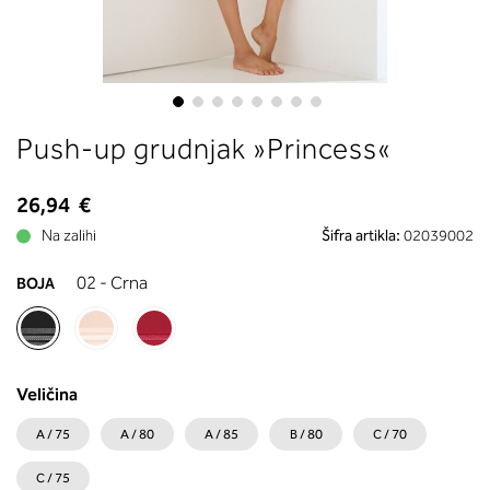
boste prebrali, katera globina koša
ustreza vaši meri (A, B …) – iščite v
stolpcu, ki ste ga določili s podprs
obsegom.
Skip
Push-up grudnjak »Princess«
to
the
beginning
26,94 €
of
Na zalihi
Šifra artikla:
02039002
the
images
02 - Crna
BOJA
gallery
Veličina
A / 75
A / 80
A / 85
B / 80
C / 70
C / 75