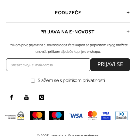
PODUZEĆE
PRIJAVA NA E-NOVOSTI
Prilikom prve prijave na e-novosti dobit ćete kupon sa popustom kojeg možete
unovčiti prilikom sljedeće kupnje u e-shopu.
PRIJAVI SE
Slažem se s politikom privatnosti
© 2025 Lisca d.o.o. Sva prava zadrzana.