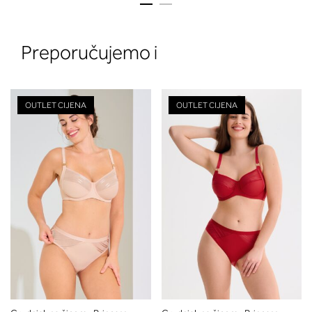
Preporučujemo i
OUTLET CIJENA
OUTLET CIJENA
2. Prsni obseg
Izmerite prsni obseg. Šiviljski met
položite čez hrbet v višini hrbtne
izreza in čez prsi, v višini bradavic 
vdolbine med prsmi. V razdelku 2.
boste prebrali, katera globina koša
ustreza vaši meri (A, B …) – iščite v
stolpcu, ki ste ga določili s podprs
obsegom.