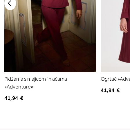
Pidžama s majicom i hlačama
Ogrtač »Adv
»Adventure«
41,94 €
41,94 €