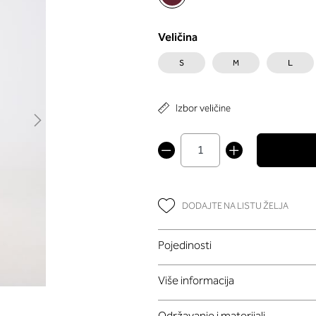
Veličina
S
M
L
Izbor veličine
DODAJTE NA LISTU ŽELJA
Pojedinosti
Više informacija
Održavanje i materijali