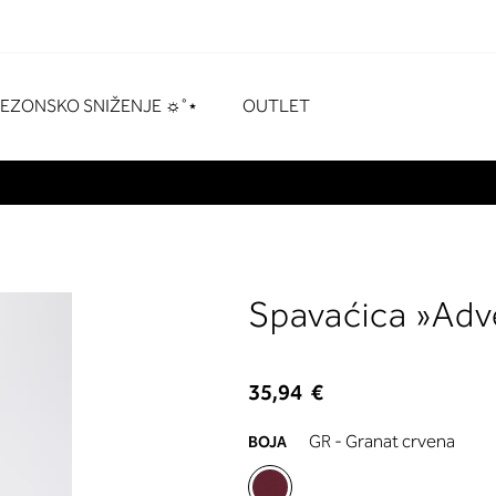
naka
# Pritisnite enter za pretraživanje
SEZONSKO SNIŽENJE ☼˚⋆
OUTLET
Spavaćica »Adv
35,94 €
GR - Granat crvena
BOJA