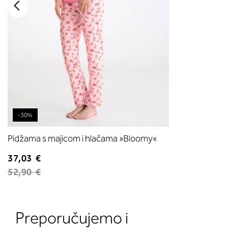
-30%
Pidžama s majicom i hlačama »Bloomy«
37,03 €
52,90 €
Preporučujemo i