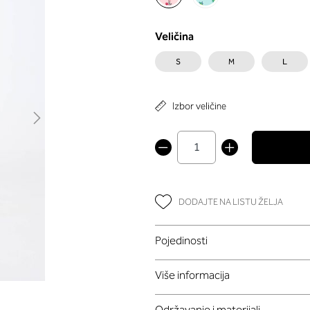
Veličina
S
M
L
Izbor veličine
DODAJTE NA LISTU ŽELJA
Pojedinosti
Više informacija
Održavanje i materijali