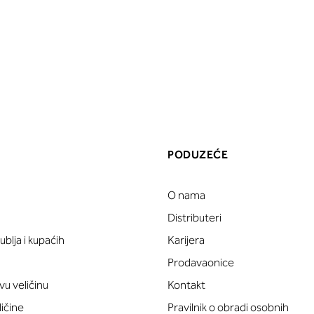
PODUZEĆE
O nama
a
Distributeri
blja i kupaćih
Karijera
Prodavaonice
vu veličinu
Kontakt
ličine
Pravilnik o obradi osobnih