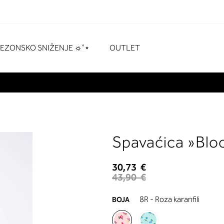
naka
# Pritisnite enter za pretraživanje
SEZONSKO SNIŽENJE ☼˚⋆
OUTLET
Spavaćica »Bl
30,73 €
43,90 €
8R - Roza karanfili
BOJA