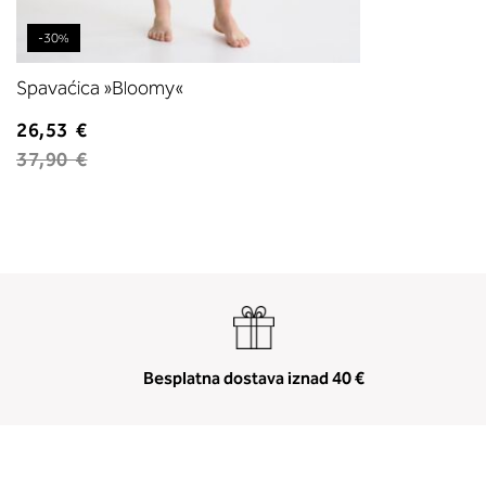
-30%
Spavaćica »Bloomy«
26,53 €
37,90 €
Besplatna dostava iznad 40 €