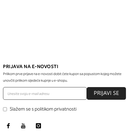
PRIJAVA NA E-NOVOSTI
Prilikom prve prijave na e-novosti dobit ćete kupon sa popustom kojeg možete
unovčiti prilikom sljedeće kupnje u e-shopu.
PRIJAVI SE
Slažem se s politikom privatnosti