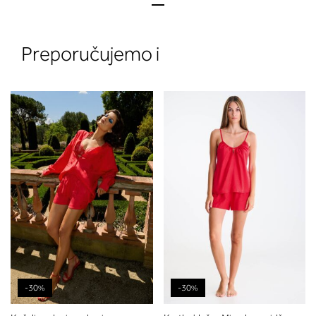
Preporučujemo i
2. Prsni obseg
Izmerite prsni obseg. Šiviljski met
položite čez hrbet v višini hrbtne
izreza in čez prsi, v višini bradavic 
vdolbine med prsmi. V razdelku 2.
boste prebrali, katera globina koša
ustreza vaši meri (A, B …) – iščite v
stolpcu, ki ste ga določili s podprs
obsegom.
-30%
-30%