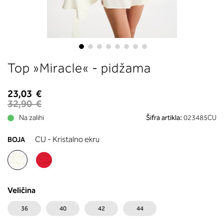
boste prebrali, katera globina koša
ustreza vaši meri (A, B …) – iščite v
stolpcu, ki ste ga določili s podprs
obsegom.
Skip
Top »Miracle« - pidžama
to
the
beginning
23,03 €
of
32,90 €
the
Na zalihi
Šifra artikla:
023485CU
images
gallery
CU - Kristalno ekru
BOJA
Veličina
36
40
42
44