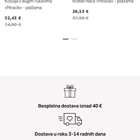
Košulja s dugim rukavima
Kratke hlače »Miracle« - pidžama
»Miracle« - pidžama
26,53 €
52,43 €
37,90 €
74,90 €
Besplatna dostava iznad 40 €
Dostava u roku 3-14 radnih dana