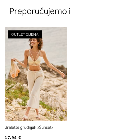
Preporučujemo i
OUTLET CIJENA
2. Prsni obseg
Izmerite prsni obseg. Šiviljski met
položite čez hrbet v višini hrbtne
izreza in čez prsi, v višini bradavic 
vdolbine med prsmi. V razdelku 2.
boste prebrali, katera globina koša
ustreza vaši meri (A, B …) – iščite v
stolpcu, ki ste ga določili s podprs
obsegom.
Bralette grudnjak »Sunset«
17,94 €