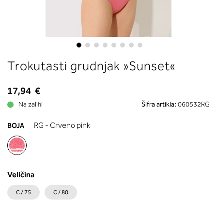
boste prebrali, katera globina koša
ustreza vaši meri (A, B …) – iščite v
stolpcu, ki ste ga določili s podprs
obsegom.
Skip
Trokutasti grudnjak »Sunset«
to
the
beginning
17,94 €
of
Na zalihi
Šifra artikla:
060532RG
the
images
RG - Crveno pink
BOJA
gallery
Veličina
C / 75
C / 80