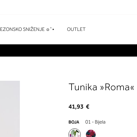
naka
# Pritisnite enter za pretraživanje
SEZONSKO SNIŽENJE ☼˚⋆
OUTLET
Tunika »Roma«
41,93 €
01 - Bijela
BOJA