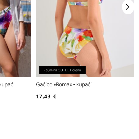
-30% na OUTLET cijenu
kupaći
Gaćice »Roma« - kupaći
17,43 €