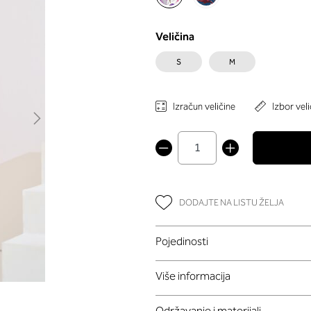
Veličina
S
M
Izračun veličine
Izbor veli
DODAJTE NA LISTU ŽELJA
Pojedinosti
Više informacija
Održavanje i materijali