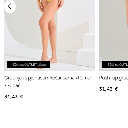
-30% na OUTLET cijenu
-30% na OUTLE
Grudnjak s pjenastim košaricama »Roma«
Push-up grud
- kupaći
31,43 €
31,43 €