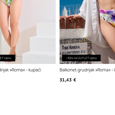
T cijenu
-30% na OUTLET cijenu
njak »Roma« - kupaći
Balkonet grudnjak »Roma« - 
31,43 €