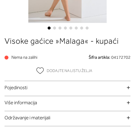
Skip
Visoke gaćice »Malaga« - kupaći
to
the
beginning
Nema na zalihi
Šifra artikla:
04172702
of
the
DODAJTE NA LISTU ŽELJA
images
gallery
Pojedinosti
Više informacija
Održavanje i materijali