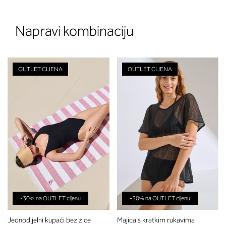
Napravi kombinaciju
OUTLET CIJENA
OUTLET CIJENA
-30% na OUTLET cijenu
-30% na OUTLET cijenu
Jednodijelni kupaći bez žice
Majica s kratkim rukavima