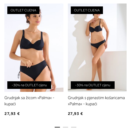
OUTLET CIJENA
OUTLET CIJENA
-30% na OUTLET cijenu
-30% na OUTLET cijenu
Grudnjak sa žicom »Palma« -
Grudnjak s pjenastim košaricama
kupaći
»Palma« - kupaći
27,93 €
27,93 €