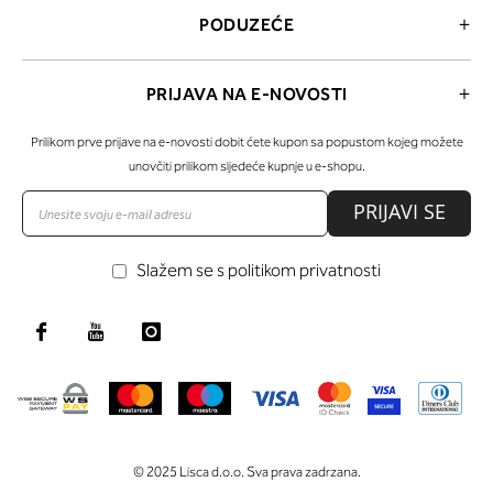
PODUZEĆE
PRIJAVA NA E-NOVOSTI
Prilikom prve prijave na e-novosti dobit ćete kupon sa popustom kojeg možete
unovčiti prilikom sljedeće kupnje u e-shopu.
PRIJAVI SE
Slažem se s politikom privatnosti
© 2025 Lisca d.o.o. Sva prava zadrzana.