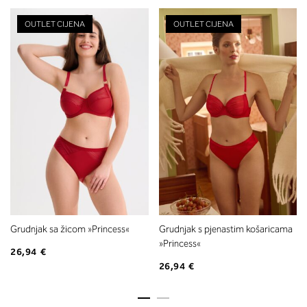
OUTLET CIJENA
OUTLET CIJENA
Grudnjak sa žicom »Princess«
Grudnjak s pjenastim košaricama
»Princess«
26,94 €
26,94 €