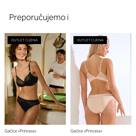
Preporučujemo i
OUTLET CIJENA
OUTLET CIJENA
2. Prsni obseg
Izmerite prsni obseg. Šiviljski met
položite čez hrbet v višini hrbtne
izreza in čez prsi, v višini bradavic 
vdolbine med prsmi. V razdelku 2.
boste prebrali, katera globina koša
ustreza vaši meri (A, B …) – iščite v
stolpcu, ki ste ga določili s podprs
obsegom.
Gaćice »Princess«
Gaćice »Princess«