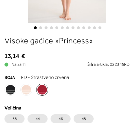
boste prebrali, katera globina koša
ustreza vaši meri (A, B …) – iščite v
stolpcu, ki ste ga določili s podprs
obsegom.
Skip
Visoke gaćice »Princess«
to
the
beginning
13,14 €
of
Na zalihi
Šifra artikla:
022345RD
the
images
RD - Strastveno crvena
BOJA
gallery
Veličina
38
44
46
48