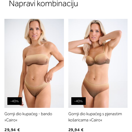
Napravi kombinaciju
-40%
-40%
Gornji dio kupaćeg - bando
Gornji dio kupaćeg s pjenastim
»Cairo«
košaricama »Cairo«
29,94 €
29,94 €