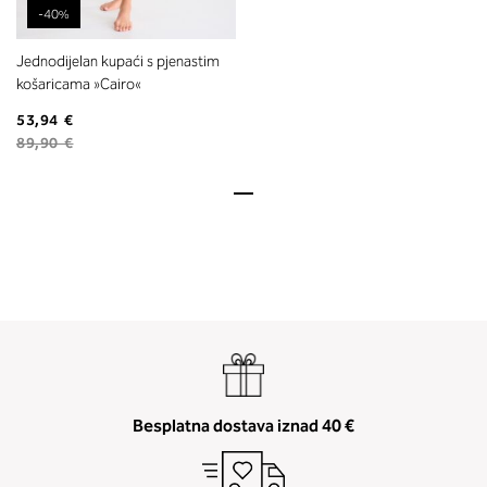
-40%
Jednodijelan kupaći s pjenastim
košaricama »Cairo«
53,94 €
89,90 €
Besplatna dostava iznad 40 €