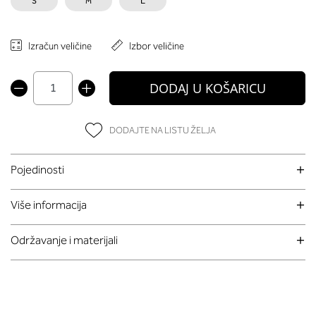
S
M
L
Izračun veličine
Izbor veličine
DODAJ U KOŠARICU
DODAJTE NA LISTU ŽELJA
Pojedinosti
Više informacija
Održavanje i materijali