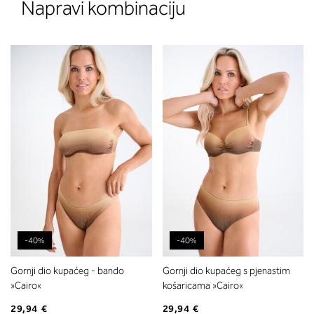
Napravi kombinaciju
-40%
-40%
Gornji dio kupaćeg - bando
Gornji dio kupaćeg s pjenastim
»Cairo«
košaricama »Cairo«
29,94 €
29,94 €