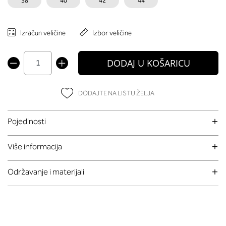
38
40
42
44
Izračun veličine
Izbor veličine
DODAJ U KOŠARICU
DODAJTE NA LISTU ŽELJA
Pojedinosti
Više informacija
Održavanje i materijali