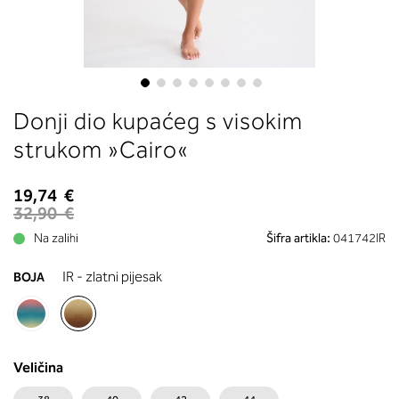
boste prebrali, katera globina koša
ustreza vaši meri (A, B …) – iščite v
stolpcu, ki ste ga določili s podprs
obsegom.
Skip
Donji dio kupaćeg s visokim
to
the
strukom »Cairo«
beginning
of
19,74 €
the
32,90 €
images
Na zalihi
Šifra artikla:
041742IR
gallery
IR - zlatni pijesak
BOJA
Veličina