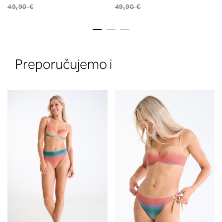
49,90 €
49,90 €
Preporučujemo i
2. Prsni obseg
Izmerite prsni obseg. Šiviljski met
položite čez hrbet v višini hrbtne
izreza in čez prsi, v višini bradavic 
vdolbine med prsmi. V razdelku 2.
boste prebrali, katera globina koša
ustreza vaši meri (A, B …) – iščite v
stolpcu, ki ste ga določili s podprs
obsegom.